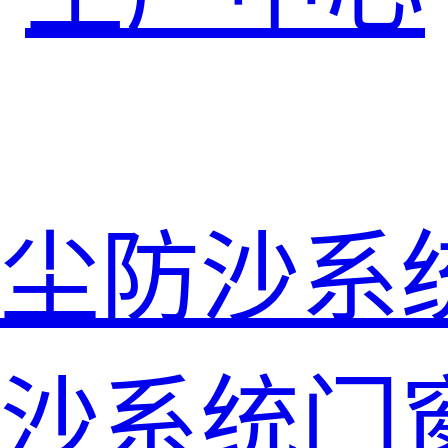
尘防沙系
沙系统门