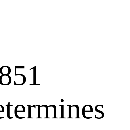
851
etermines