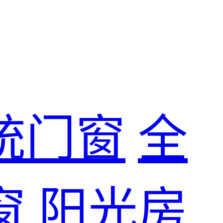
统门窗
全
窗
阳光房