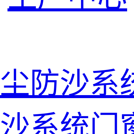
尘防沙系
沙系统门