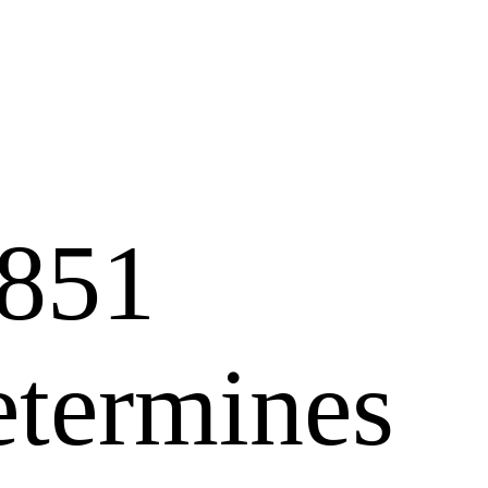
851
etermines