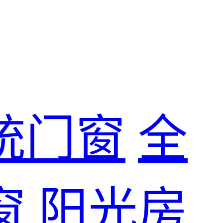
统门窗
全
窗
阳光房